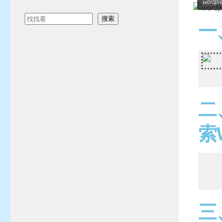
wor
搜索
一
二
索
三