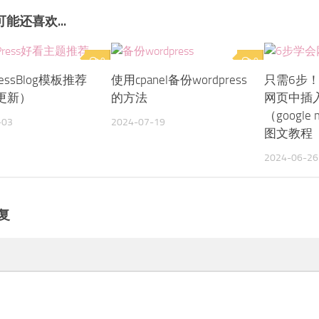
能还喜欢...
0
0
ressBlog模板推荐
使用cpanel备份wordpress
只需6步
更新）
的方法
网页中插
（googl
-03
2024-07-19
图文教程
2024-06-26
复