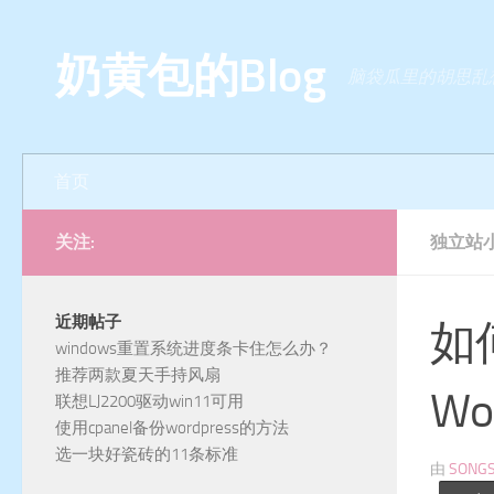
跳至内容
奶黄包的Blog
脑袋瓜里的胡思乱
首页
关注:
独立站
近期帖子
如
windows重置系统进度条卡住怎么办？
推荐两款夏天手持风扇
W
联想LJ2200驱动win11可用
使用cpanel备份wordpress的方法
选一块好瓷砖的11条标准
由
SONG