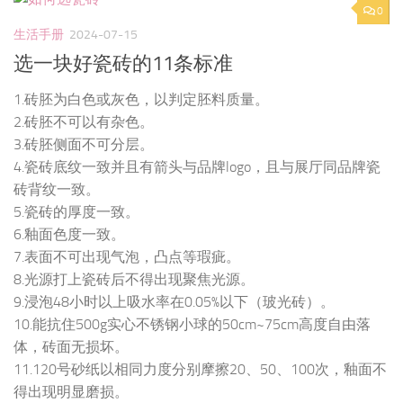
0
生活手册
2024-07-15
选一块好瓷砖的11条标准
1.砖胚为白色或灰色，以判定胚料质量。
2.砖胚不可以有杂色。
3.砖胚侧面不可分层。
4.瓷砖底纹一致并且有箭头与品牌logo，且与展厅同品牌瓷
砖背纹一致。
5.瓷砖的厚度一致。
6.釉面色度一致。
7.表面不可出现气泡，凸点等瑕疵。
8.光源打上瓷砖后不得出现聚焦光源。
9.浸泡48小时以上吸水率在0.05%以下（玻光砖）。
10.能抗住500g实心不锈钢小球的50cm~75cm高度自由落
体，砖面无损坏。
11.120号砂纸以相同力度分别摩擦20、50、100次，釉面不
得出现明显磨损。