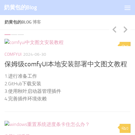
奶黄包的Blog
跳至内容
奶黄包的BLOG
博客
0
0
COMFYUI
2024-06-30
C
程
Torch not compiled with CUDA enabled解决
方法comfyui相关3大步骤
解决方法：
1.检查cuda，python版本
2.下载相应版本的torch torchvision torchvideo
3.在正确的路径下安装
0